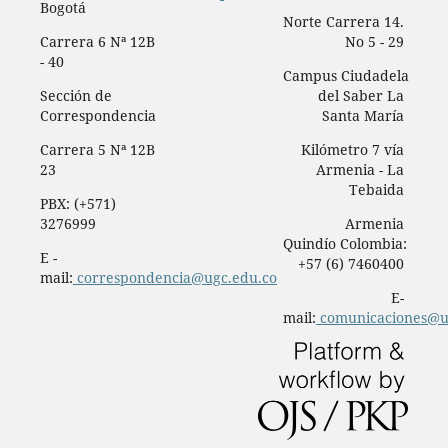
Bogotá
Norte Carrera 14.
Carrera 6 Nª 12B
No 5 - 29
- 40
Campus Ciudadela
Sección de
del Saber La
Correspondencia
Santa María
Carrera 5 Nª 12B
Kilómetro 7 vía
23
Armenia - La
Tebaida
PBX: (+571)
3276999
Armenia
Quindío Colombia:
E -
+57 (6) 7460400
mail:
correspondencia@ugc.edu.co
E-
mail:
comunicaciones@u