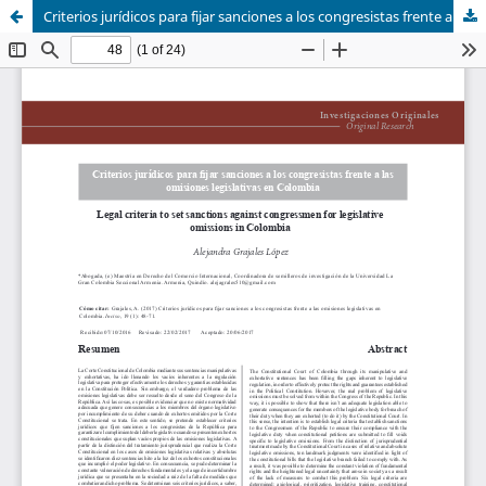
Criterios jurídicos para fijar sanciones a los congresistas frente a las omisiones legislativas en Colombia