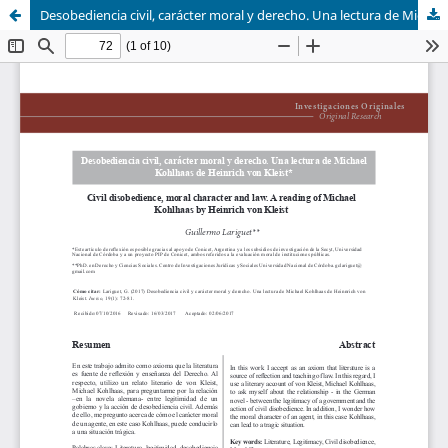
Desobediencia civil, carácter moral y derecho. Una lectura de Michael Kohlhaas de Heinrich von Kleist