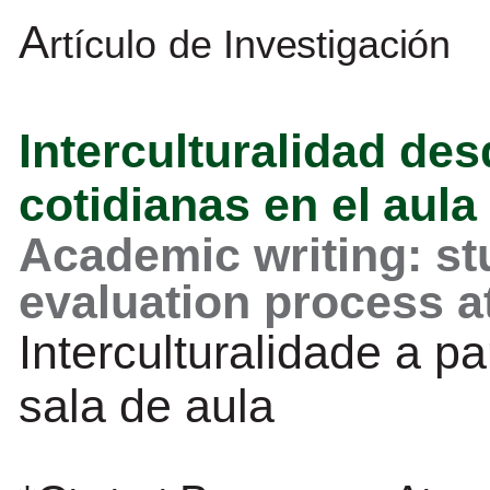
A
rtículo
de
Investigación
Interculturalidad
des
cotidianas
en
el
aula
Academic
writing:
st
evaluation
process
a
Interculturalidade
a
par
sala
de
aula