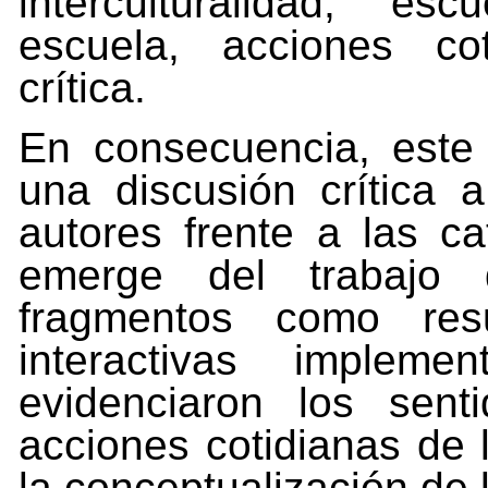
interculturalidad, es
escuela, acciones cot
crítica.
En
consecuencia,
este
una
discusión
crítica
a
autores
frente a
las
ca
emerge
del
trabajo
fragmentos
como
res
interactivas imple
evidenciaron los sent
acciones cotidianas de 
la conceptualización de 