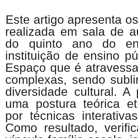
Este artigo apresenta o
realizada em sala de 
do
quinto
ano
do
en
instituição
de
ensino
pú
Espaço
que
é
atravess
complexas,
sendo
subl
diversidade cultural. A
uma postura teórica e
por técnicas interativ
Como resultado, verif