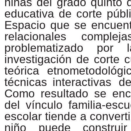
niñas
del
grado
quinto
educativa
de
corte
públ
Espacio que se encuent
relacionales complej
problematizado
por
investigación
de
corte
c
teórica etnometodológ
técnicas interactivas
de
Como resultado se enc
del vínculo familia-escu
escolar
tiende
a
convert
niño
puede
construir