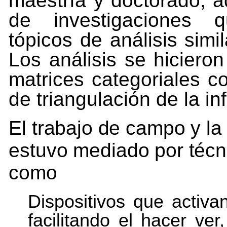
maestría y doctorado, a
de investigaciones 
tópicos de análisis simi
Los análisis se hicieron
matrices categoriales c
de triangulación de la i
El
trabajo
de
campo
y
la
estuvo
mediado
por
técn
como
Dispositivos
que
activa
facilitando
el
hacer
ver,