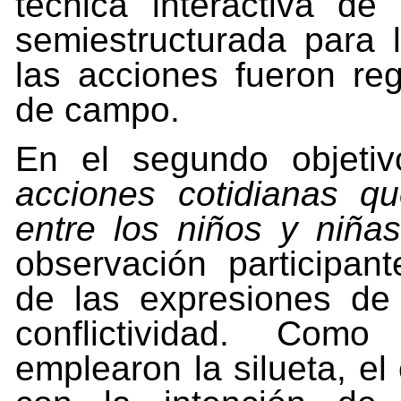
técnica
interactiva
de
semiestructurada
para
las acciones fueron reg
de campo.
En
el
segundo
objetiv
acciones
cotidianas
qu
entre
los
niños
y niña
observación
participant
de
las
expresiones
de
conflictividad. Como
emplearon la silueta, el