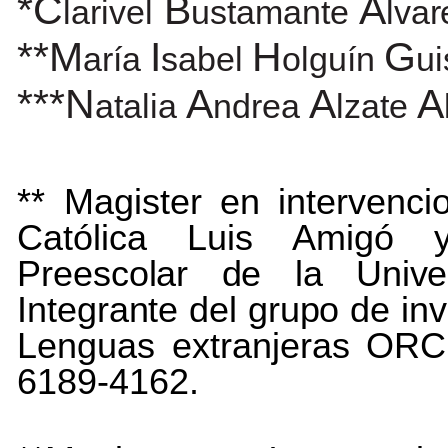
*C
B
A
larivel
ustamante
lvar
**M
I
H
G
aría
sabel
olguín
u
***N
A
A
A
atalia
ndrea
lzate
** Magister
en
intervenci
Católica
Luis
Amigó
Preescolar
de
la
Unive
Integrante
del
grupo
de
in
Lenguas extranjeras ORCID
6189-4162.