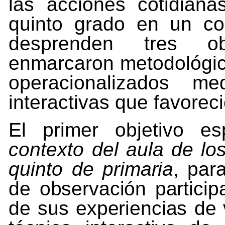
las acciones cotidiana
quinto grado en un con
desprenden tres ob
enmarcaron metodológic
operacionalizados med
interactivas que favorec
El primer objetivo e
contexto del aula de lo
quinto de
primaria
,
par
de
observación
particip
de
sus
experiencias
de