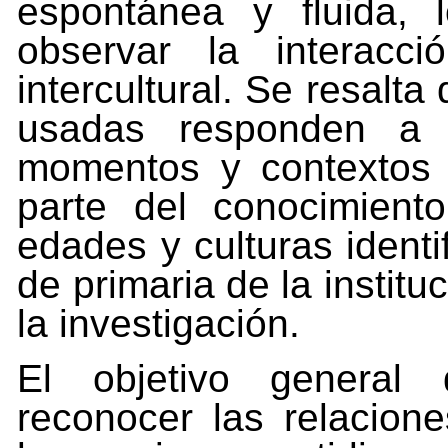
espontánea y fluida, 
observar
la
interacci
intercultural.
Se
resalta
usadas
responden
a
momentos
y
contextos
parte del
conocimiento
edades
y
culturas
identi
de
primaria
de
la instit
la investigación.
El objetivo general 
reconocer las relacione