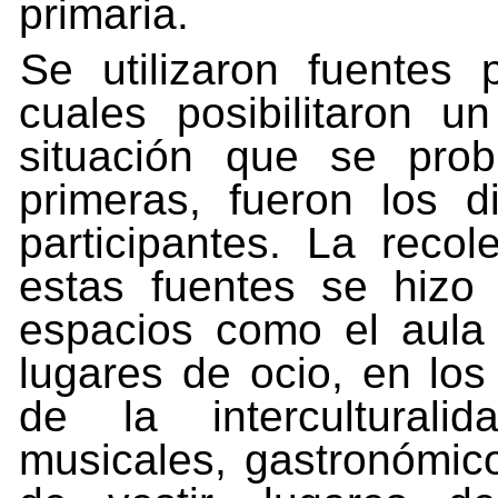
primaria.
Se
utilizaron
fuentes
cuales
posibilitaron
un
situación
que
se prob
primeras,
fueron
los
d
participantes.
La
recol
estas
fuentes
se
hizo
espacios
como
el
aula
lugares de ocio, en lo
de la interculturali
musicales, gastronómic