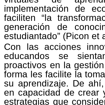
implementación de eco
faciliten
“la
transforma
generación
de
conoci
estudiantado” (Picon et a
Con las acciones inno
educandos se sienta
proactivos en la gestión
forma
les
facilite
la
tom
su
aprendizaje.
De
ahí
en capacidad de crear 
estrategias que consider