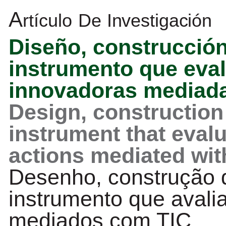
A
rtículo
De
Investigación
Diseño, construcción
instrumento que eva
innovadoras
mediad
Design,
construction
instrument
that
evalu
actions mediated wit
Desenho,
construção
instrumento
que avali
mediados com TIC