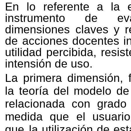
En lo referente a la e
instrumento de eva
dimensiones claves y r
de
acciones
docentes
i
utilidad
percibida,
resis
intensión de uso.
La
primera
dimensión,
la
teoría
del
modelo
de
relacionada
con
grado
medida
que
el
usuario
que
la
utilización
de
est