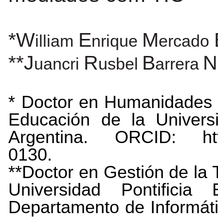
*W
E
M
illiam
nrique
ercado
**J
R
B
N
uancri
usbel
arrera
* Doctor en Humanidades 
Educación de la Univers
Argentina. ORCID: https
0130.
**Doctor en Gestión de la 
Universidad Pontificia
Departamento de Informáti