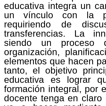
educativa
integra
un
ca
un
vínculo con la p
requiriendo de disc
transferencias. La in
siendo
un
proceso
organización,
planificac
elementos
que
hacen
pa
tanto,
el
objetivo
princi
educativa
es
lograr
q
formación
integral,
por
docente
tenga
en
claro