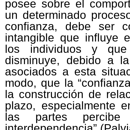
posee sobre el comport
un determinado proces
confianza,
debe
ser
c
intangible
que
influye
e
los individuos y que
disminuye, debido a la
asociados
a
esta
situa
modo,
que
la
“confianz
la
construcción
de
rela
plazo,
especialmente
e
las
partes percibe
interdependencia” (Palvi