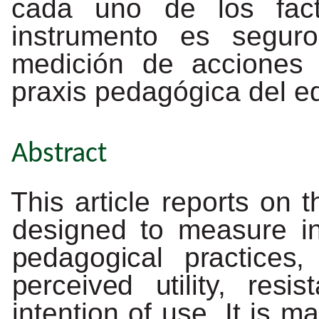
cada
uno
de
los
fa
instrumento es seguro
medición de acciones
praxis pedagógica del e
Abstract
This article reports on 
designed to measure i
pedagogical
practices,
perceived
utility,
resis
intention of use. It is m