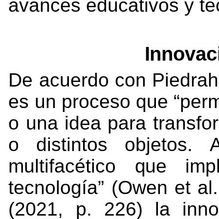
avances educativos y tec
Innovac
De acuerdo con Piedrahi
es
un proceso que “perm
o
una
idea
para
transfo
o
distintos
objetos.
multifacético
que
imp
tecnología”
(Owen
et
al.
(2021,
p.
226)
la
inn