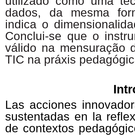
utilizado
como
uma
té
dados,
da
mesma
fo
indica
o
dimensionalid
Conclui-se que o instr
válido na mensuração 
TIC na práxis pedagógic
Int
Las acciones innovado
sustentadas en la reflex
de contextos pedagógi