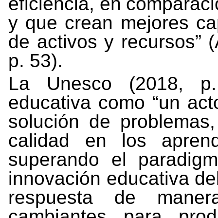
eficiencia,
en
comparaci
y
que crean mejores cap
de activos y recursos” (
p. 53).
La Unesco (2018, p. 
educativa como “un acto
solución de problemas
calidad en los aprend
superando el paradigma
innovación
educativa
de
respuesta
de
maner
cambiantes
para
prod