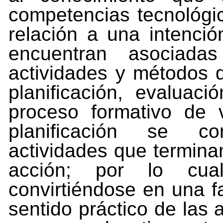
competencias tecnológic
relación a una intenció
encuentran asociadas
actividades y métodos 
planificación,
evaluació
proceso
formativo
de
planificación
se con
actividades
que
termina
acción;
por
lo
cual
convirtiéndose
en
una
f
sentido
práctico
de
las