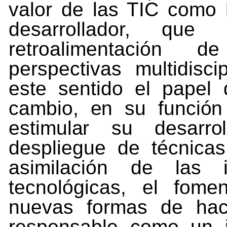
valor de las TIC como 
desarrollador, que
retroalimentación
de
perspectivas
multidiscip
este
sentido
el
papel
cambio,
en
su
función
estimular
su
desarrol
despliegue de técnicas
asimilación de las i
tecnológicas, el
fomen
nuevas
formas
de
hac
responsable
como
un