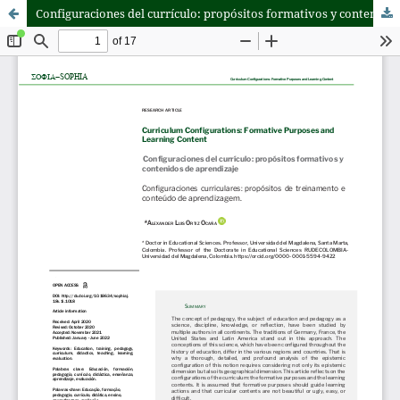
Configuraciones del currículo: propósitos formativos y contenidos de aprendizaje