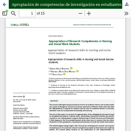
Apropiación de competencias de investigación en estudiantes de Enfermería y Trabajo Social