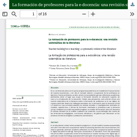
La formación de profesores para la e-docencia: una revisión sistemática de la literatura