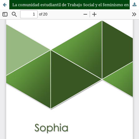
La comunidad estudiantil de Trabajo Social y el feminismo en México