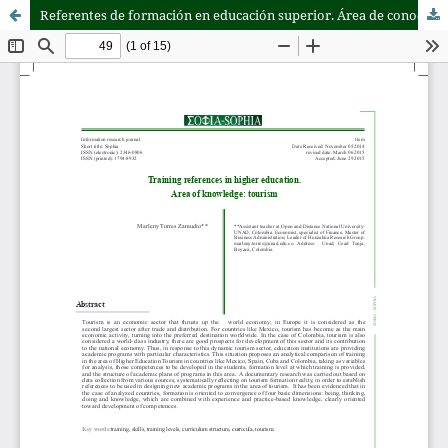
Referentes de formación en educación superior. Área de conocimiento:Turismo