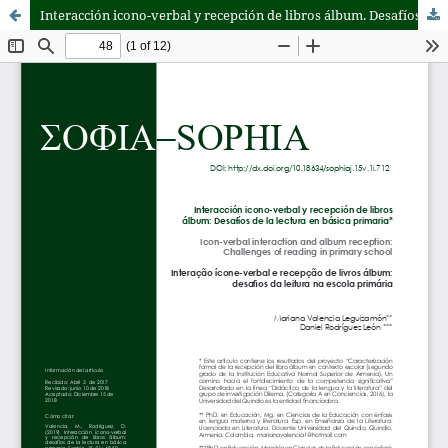
Interacción icono-verbal y recepción de libros álbum. Desafíos de la lectura en básica primaria