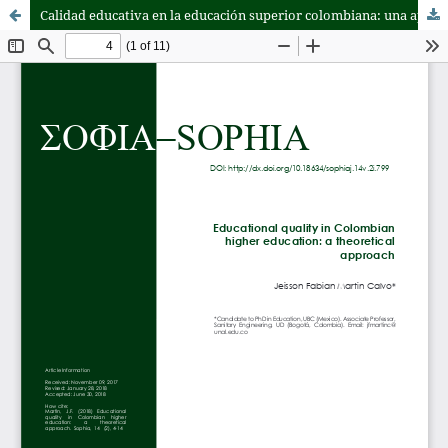
Calidad educativa en la educación superior colombiana: una aproximación teórica