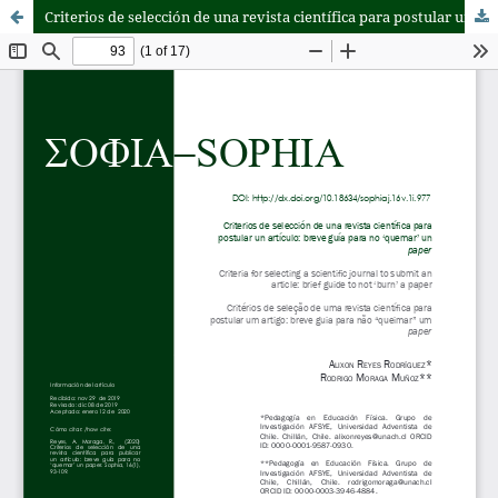
Criterios de selección de una revista científica para postular un artículo: breve guía para no 'quemar' un paper