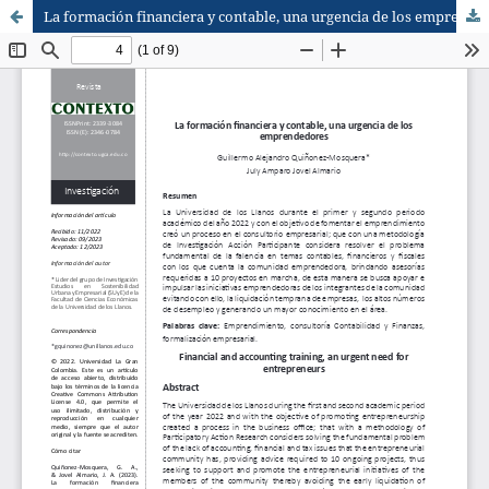
La formación financiera y contable, una urgencia de los emprendedores