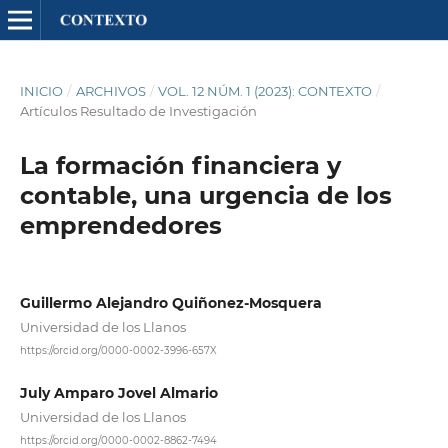
INICIO
/
ARCHIVOS
/
VOL. 12 NÚM. 1 (2023): CONTEXTO
/
Artículos Resultado de Investigación
La formación financiera y
contable, una urgencia de los
emprendedores
Guillermo Alejandro Quiñonez-Mosquera
Universidad de los Llanos
https://orcid.org/0000-0002-3996-657X
July Amparo Jovel Almario
Universidad de los Llanos
https://orcid.org/0000-0002-8862-7494