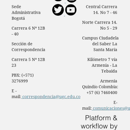
Sede
Central Carrera
Administrativa
14. No 7 - 46
Bogotá
Norte Carrera 14.
Carrera 6 Nª 12B
No 5 - 29
- 40
Campus Ciudadela
Sección de
del Saber La
Correspondencia
Santa María
Carrera 5 Nª 12B
Kilómetro 7 vía
23
Armenia - La
Tebaida
PBX: (+571)
3276999
Armenia
Quindío Colombia:
E -
+57 (6) 7460400
mail:
correspondencia@ugc.edu.co
E-
mail:
comunicaciones@u