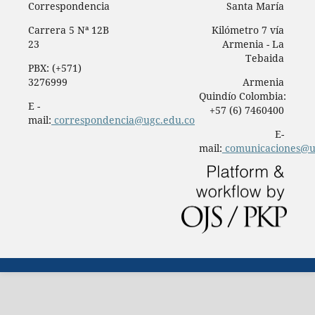
Correspondencia
Santa María
Carrera 5 Nª 12B
Kilómetro 7 vía
23
Armenia - La
Tebaida
PBX: (+571)
3276999
Armenia
Quindío Colombia:
E -
+57 (6) 7460400
mail:
correspondencia@ugc.edu.co
E-
mail:
comunicaciones@u