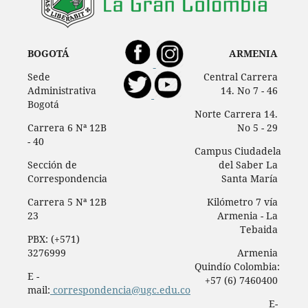
BOGOTÁ
ARMENIA
Sede
Central Carrera
Administrativa
14. No 7 - 46
Bogotá
Norte Carrera 14.
Carrera 6 Nª 12B
No 5 - 29
- 40
Campus Ciudadela
Sección de
del Saber La
Correspondencia
Santa María
Carrera 5 Nª 12B
Kilómetro 7 vía
23
Armenia - La
Tebaida
PBX: (+571)
3276999
Armenia
Quindío Colombia:
E -
+57 (6) 7460400
mail:
correspondencia@ugc.edu.co
E-