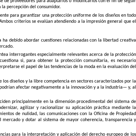
 de proveedores para adaptarlos o modificarlos con el fin de seguir
 la percepción del consumidor.
mente para garantizar una protección uniforme de los diseños en todo
. Ambos criterios se evalúan atendiendo a la impresión general que el
ia ha debido abordar cuestiones relacionadas con la libertad creativa
ercado.
lantea interrogantes especialmente relevantes acerca de la protecció
uestiona si, para obtener la protección comunitaria, es necesario
rpretarse el papel de las tendencias de la moda en la evaluación del
de los diseños y la libre competencia en sectores caracterizados por la
podrían afectar negativamente a la innovación y a la industria— y, al
nciden principalmente en la dimensión procedimental del sistema de
ernizar, agilizar y racionalizar su aplicación práctica mediante la
mientos de nulidad, las comunicaciones con la Oficina de Propiedad
del mercado y dotar al sistema de mayor coherencia, transparencia y
ncias para la interpretación y aplicación del derecho europeo de los