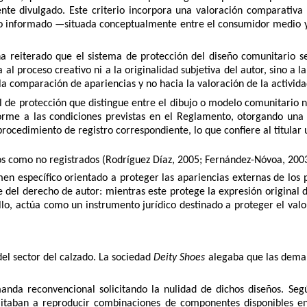
e divulgado. Este criterio incorpora una valoración comparativa q
rio informado —situada conceptualmente entre el consumidor medio y
 ha reiterado que el sistema de protección del diseño comunitario 
al proceso creativo ni a la originalidad subjetiva del autor, sino a l
la comparación de apariencias y no hacia la valoración de la activida
 de protección que distingue entre el dibujo o modelo comunitario n
me a las condiciones previstas en el Reglamento, otorgando una pr
rocedimiento de registro correspondiente, lo que confiere al titular
os como no registrados (Rodríguez Díaz, 2005; Fernández-Nóvoa, 2003
men específico orientado a proteger las apariencias externas de los
re del derecho de autor: mientras este protege la expresión original 
llo, actúa como un instrumento jurídico destinado a proteger el valo
 del sector del calzado. La sociedad
Deity Shoes
alegaba que las deman
nda reconvencional solicitando la nulidad de dichos diseños. Se
mitaban a reproducir combinaciones de componentes disponibles e