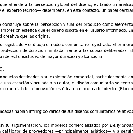
ue atiende a la percepción global del diseño, evitando un análisis
 el experto técnico— desempeña, en este contexto, un papel central
se construye sobre la percepción visual del producto como elemento
a impresión estética que el diseño suscita en el usuario informado. En
d creativa que las origina.
o registrado y el dibujo o modelo comunitario registrado. El primero
otección de duración limitada frente a las copias deliberadas. El
 un derecho exclusivo de mayor duración y alcance. En
).
 productos destinados a su explotación comercial, particularmente en
de una creación vinculada a su autor, el diseño comunitario se centra
r comercial de la innovación estética en el mercado interior (Blanco
dadas habían infringido varios de sus diseños comunitarios relativo
gún su argumentación, los modelos comercializados por
Deity Shoe
n catálogos de proveedores —principalmente asiáticos— y a seguir