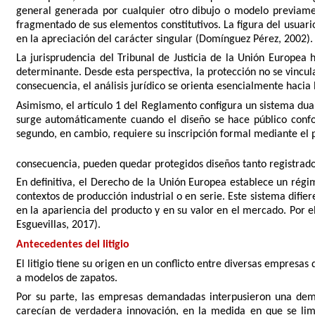
general generada por cualquier otro dibujo o modelo previament
fragmentado de sus elementos constitutivos. La figura del usua
en la apreciación del carácter singular (Domínguez Pérez, 2002).
La jurisprudencia del Tribunal de Justicia de la Unión Europea
determinante. Desde esta perspectiva, la protección no se vincula 
consecuencia, el análisis jurídico se orienta esencialmente hacia 
Asimismo, el artículo 1 del Reglamento configura un sistema dual
surge automáticamente cuando el diseño se hace público confor
segundo, en cambio, requiere su inscripción formal mediante el p
consecuencia, pueden quedar protegidos diseños tanto registrad
En definitiva, el Derecho de la Unión Europea establece un régi
contextos de producción industrial o en serie. Este sistema difie
en la apariencia del producto y en su valor en el mercado. Por e
Esguevillas, 2017).
Antecedentes del litigio
El litigio tiene su origen en un conflicto entre diversas empresas
a modelos de zapatos.
Por su parte, las empresas demandadas interpusieron una dema
carecían de verdadera innovación, en la medida en que se li