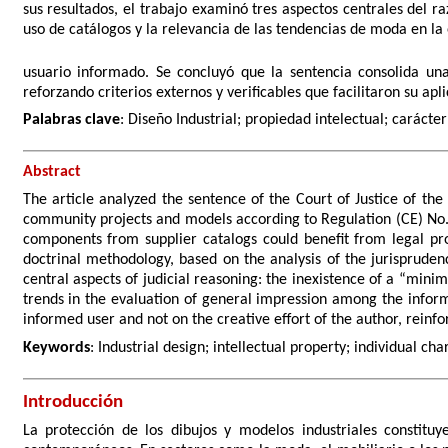
sus resultados, el trabajo examinó tres aspectos centrales del ra
uso de catálogos y la relevancia de las tendencias de moda en la
usuario informado. Se concluyó que la sentencia consolida una
reforzando criterios externos y verificables que facilitaron su apl
Palabras clave
: Diseño Industrial; propiedad intelectual; caráct
Abstract
The article analyzed the sentence of the Court of Justice of th
community projects and models according to Regulation (CE) No. 
components from supplier catalogs could benefit from legal prot
doctrinal methodology, based on the analysis of the jurisprudenc
central aspects of judicial reasoning: the inexistence of a “mini
trends in the evaluation of general impression among the informe
informed user and not on the creative effort of the author, reinforc
Keywords
: Industrial design; intellectual property; individual ch
Introducción
La protección de los dibujos y modelos industriales constitu