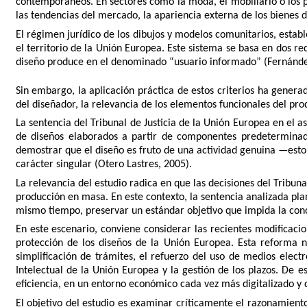
contemporáneos. En sectores como la moda, el mobiliario o los p
las tendencias del mercado, la apariencia externa de los biene
El régimen jurídico de los dibujos y modelos comunitarios, esta
el territorio de la Unión Europea. Este sistema se basa en dos re
diseño produce en el denominado “usuario informado” (Fernández
Sin embargo, la aplicación práctica de estos criterios ha genera
del diseñador, la relevancia de los elementos funcionales del pro
La sentencia del Tribunal de Justicia de la Unión Europea en el 
de diseños elaborados a partir de componentes predeterminados
demostrar que el diseño es fruto de una actividad genuina —esto
carácter singular (Otero Lastres, 2005).
La relevancia del estudio radica en que las decisiones del Tribuna
producción en masa. En este contexto, la sentencia analizada pla
mismo tiempo, preservar un estándar objetivo que impida la conc
En este escenario, conviene considerar las recientes modificac
protección de los diseños de la Unión Europea. Esta reforma no 
simplificación de trámites, el refuerzo del uso de medios elec
Intelectual de la Unión Europea y la gestión de los plazos. De 
eficiencia, en un entorno económico cada vez más digitalizado y 
El objetivo del estudio es examinar críticamente el razonamiento