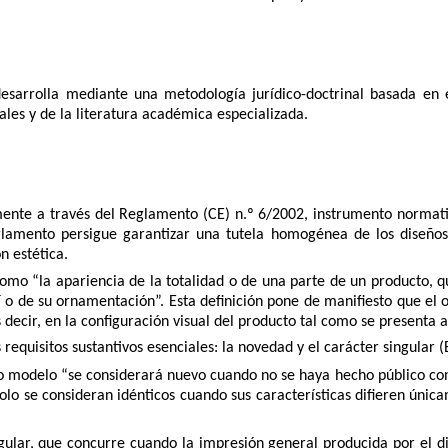
desarrolla mediante una metodología jurídico-doctrinal basada en el
les y de la literatura académica especializada.
lmente a través del Reglamento (CE) n.º 6/2002, instrumento normati
lamento persigue garantizar una tutela homogénea de los diseños 
n estética.
mo “la apariencia de la totalidad o de una parte de un producto, que 
í o de su ornamentación”. Esta definición pone de manifiesto que el o
 decir, en la configuración visual del producto tal como se presenta 
equisitos sustantivos esenciales: la novedad y el carácter singular 
o o modelo “se considerará nuevo cuando no se haya hecho público con
olo se consideran idénticos cuando sus características difieren únic
singular, que concurre cuando la impresión general producida por el