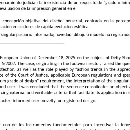
zonamiento judicial: la inexistencia de un requisito de “grado mínim
 evaluación de la impresión general en el
 concepción objetiva del diseño industrial, centrada en la percep
icación en sectores de rápida evolución estética.
er singular; usuario informado; novedad; dibujo o modelo no registrado
e European Union of December 18, 2025 on the subject of Deity Shoes
6/2002. The case, originating in the footwear sector, raised the qu
ection, as well as the role played by fashion trends in the appreci
e of the Court of Justice, applicable European regulations and spec
mum grade of design” requirement, the interpretation of the singular 
d user. It was concluded that the sentence consolidates an objectiv
ing external and verifiable criteria that facilitate its application in 
aracter; informed user; novelty; unregistered design.
ye uno de los instrumentos fundamentales para incentivar la inno