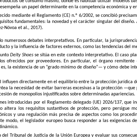
roductos de consumo masivo, donde es habitual utilizar modelos base
s desempeña un papel determinante en la competencia económica y en
blecido mediante el Reglamento (CE) n.º 6/2002, se concibió precisa
quisitos fundamentales: la novedad y el carácter singular del diseño
-Nóvoa et al., 2017).
do numerosos debates interpretativos. En particular, la jurisprudenc
ducto y la influencia de factores externos, como las tendencias del m
asunto
Deity Shoes
se sitúa en este contexto interpretativo. El caso p
 ofrecidos por proveedores. En particular, el órgano remitente c
 es, la existencia de un “grado mínimo de diseño”— y cómo debe inte
l influyen directamente en el equilibrio entre la protección jurídica 
ntea la necesidad de evitar barreras excesivas a la protección —que 
esión de monopolios injustificados sobre determinadas apariencias.
iones introducidas por el Reglamento delegado (UE) 2026/137, que i
altera los requisitos sustantivos de protección, pero persigue mod
trónicos y una regulación más precisa de aspectos como los procedi
este modo, el legislador europeo busca responder a las exigencias 
dinámico.
 del Tribunal de Justicia de la Unión Europea y evaluar sus consecue