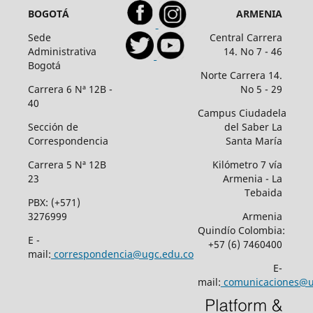
BOGOTÁ
ARMENIA
Sede
Central Carrera
Administrativa
14. No 7 - 46
Bogotá
Norte Carrera 14.
Carrera 6 Nª 12B -
No 5 - 29
40
Campus Ciudadela
Sección de
del Saber La
Correspondencia
Santa María
Carrera 5 Nª 12B
Kilómetro 7 vía
23
Armenia - La
Tebaida
PBX: (+571)
3276999
Armenia
Quindío Colombia:
E -
+57 (6) 7460400
mail:
correspondencia@ugc.edu.co
E-
mail:
comunicaciones@u