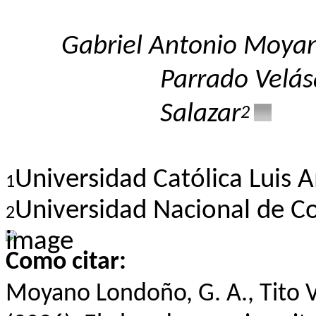
Gabriel Antonio Moya
Parrado Velá
Salazar
2
Universidad Católica Luis 
1
Universidad Nacional de C
2
Como citar:
Moyano Londoño, G. A., Tito Velá