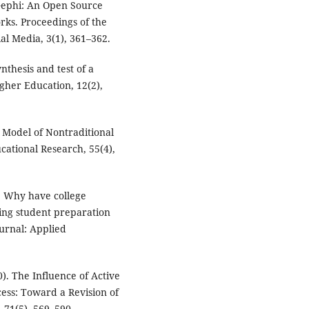
 Gephi: An Open Source
ks. Proceedings of the
l Media, 3(1), 361–362.
nthesis and test of a
igher Education, 12(2),
l Model of Nontraditional
cational Research, 55(4),
). Why have college
ging student preparation
urnal: Applied
00). The Influence of Active
ess: Toward a Revision of
 71(5), 569–590.