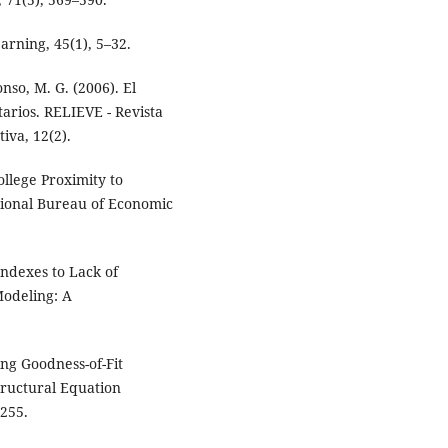
rning, 45(1), 5–32.
onso, M. G. (2006). El
arios. RELIEVE - Revista
iva, 12(2).
ollege Proximity to
tional Bureau of Economic
 Indexes to Lack of
odeling: A
ing Goodness-of-Fit
tructural Equation
–255.