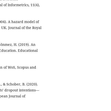
 of Informetrics, 11(4),
2004). A hazard model of
e UK. Journal of the Royal
 Sönmez, H. (2019). An
Education. Educational
son of WoS, Scopus and
., & Schober, B. (2020).
ts’ dropout intentions—
opean Journal of