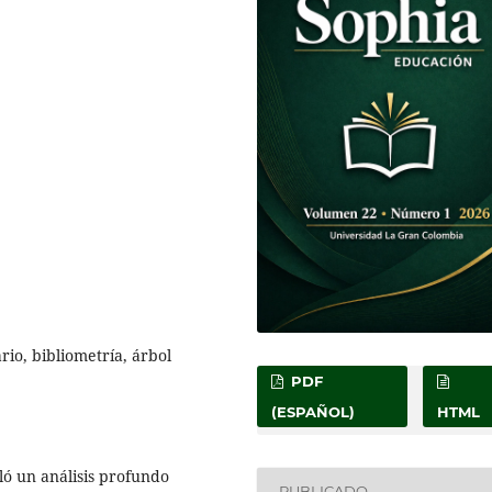
io, bibliometría, árbol
PDF
(ESPAÑOL)
HTML
ló un análisis profundo
PUBLICADO