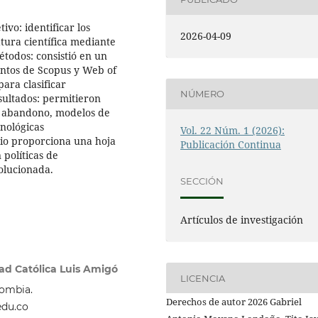
ivo: identificar los
2026-04-09
tura científica mediante
todos: consistió en un
entos de Scopus y Web of
para clasificar
NÚMERO
esultados: permitieron
e abandono, modelos de
cnológicas
Vol. 22 Núm. 1 (2026):
io proporciona una hoja
Publicación Continua
 políticas de
olucionada.
SECCIÓN
Artículos de investigación
ad Católica Luis Amigó
LICENCIA
lombia.
Derechos de autor 2026 Gabriel
edu.co