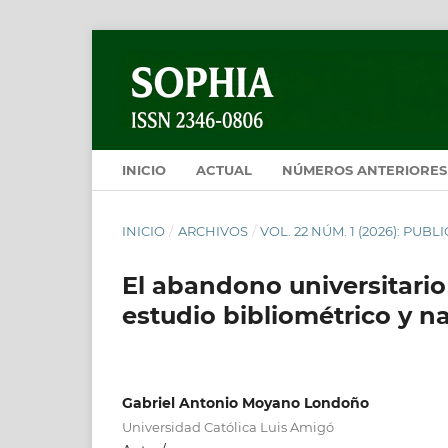
INICIO
ACTUAL
NÚMEROS ANTERIORES
INICIO
/
ARCHIVOS
/
VOL. 22 NÚM. 1 (2026): PU
El abandono universitario 
estudio bibliométrico y na
Gabriel Antonio Moyano Londoño
Universidad Católica Luis Amigó