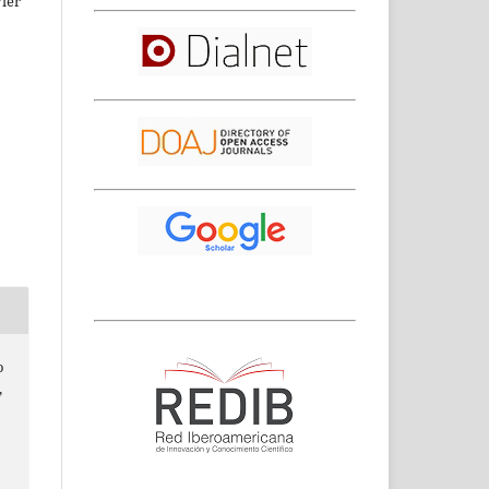
ier
o
,