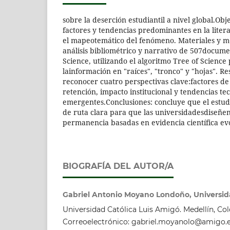
sobre la deserción estudiantil a nivel global.Objet
factores y tendencias predominantes en la litera
el mapeotemático del fenómeno. Materiales y mé
análisis bibliométrico y narrativo de 507docum
Science, utilizando el algoritmo Tree of Science 
lainformación en "raíces", "tronco" y "hojas". R
reconocer cuatro perspectivas clave:factores d
retención, impacto institucional y tendencias te
emergentes.Conclusiones: concluye que el estud
de ruta clara para que las universidadesdiseñen
permanencia basadas en evidencia científica ev
BIOGRAFÍA DEL AUTOR/A
Gabriel Antonio Moyano Londoño, Universid
Universidad Católica Luis Amigó. Medellín, Co
Correoelectrónico: gabriel.moyanolo@amigo.