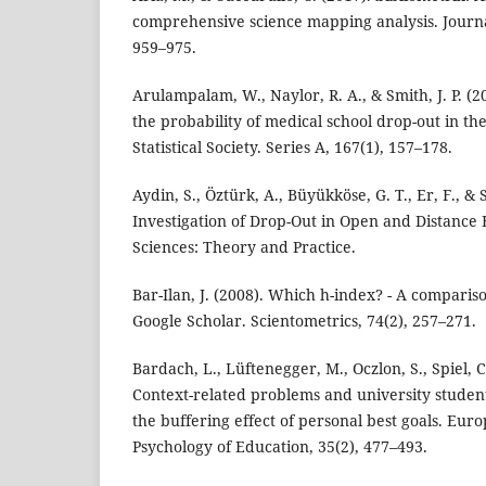
comprehensive science mapping analysis. Journal
959–975.
Arulampalam, W., Naylor, R. A., & Smith, J. P. (
the probability of medical school drop-out in th
Statistical Society. Series A, 167(1), 157–178.
Aydin, S., Öztürk, A., Büyükköse, G. T., Er, F., &
Investigation of Drop-Out in Open and Distance 
Sciences: Theory and Practice.
Bar-Ilan, J. (2008). Which h-index? - A compari
Google Scholar. Scientometrics, 74(2), 257–271.
Bardach, L., Lüftenegger, M., Oczlon, S., Spiel, C
Context-related problems and university studen
the buffering effect of personal best goals. Eur
Psychology of Education, 35(2), 477–493.