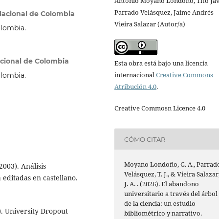
Antonio Moyano Londoño, Tito Jav
Parrado Velásquez, Jaime Andrés
 Nacional de Colombia
Vieira Salazar (Autor/a)
olombia.
acional de Colombia
Esta obra está bajo una licencia
internacional
Creative Commons
olombia.
Atribución 4.0
.
Creative Commosn Licence 4.0
CÓMO CITAR
Moyano Londoño, G. A., Parrad
2003). Análisis
Velásquez, T. J., & Vieira Salazar
a editadas en castellano.
J. A. . (2026). El abandono
universitario a través del árbol
de la ciencia: un estudio
). University Dropout
bibliométrico y narrativo.