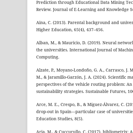
Prediction through Educational Data Mining Tec
Review. Journal of E-Learning and Knowledge So
Aina, C. (2013). Parental background and univers
Higher Education, 65(4), 437–456.
Alban, M., & Mauricio, D. (2019). Neural networ
the universities. International Journal of Mach
Computing.
Alzate, P., Moyano-Londoño, G. A., Carrasco, J. M. 
M., & Jaramillo-Garzón, J. A. (2024). Scientific
perspectives of the vehicle routing problem: A
sustainability strategies. Sustainable Futures, 1
Arce, M. E., Crespo, B., & Míguez-Álvarez, C. (2
drop-out in Spain—particular case of universities
Education Studies, 8(5).
Aria, M., & Cuccurullo, C. (2017). bibliometrix: A