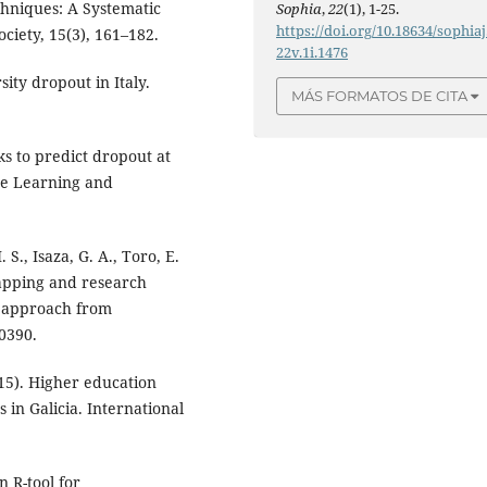
hniques: A Systematic
Sophia
,
22
(1), 1-25.
https://doi.org/10.18634/sophiaj
ciety, 15(3), 161–182.
22v.1i.1476
ity dropout in Italy.
MÁS FORMATOS DE CITA
ks to predict dropout at
ine Learning and
S., Isaza, G. A., Toro, E.
 mapping and research
n approach from
00390.
015). Higher education
 in Galicia. International
n R-tool for