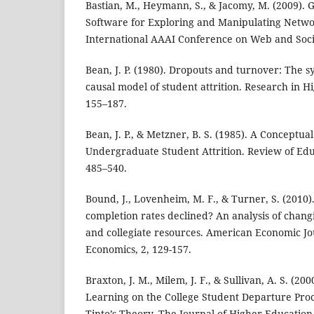
Bastian, M., Heymann, S., & Jacomy, M. (2009).
Software for Exploring and Manipulating Networ
International AAAI Conference on Web and Socia
Bean, J. P. (1980). Dropouts and turnover: The sy
causal model of student attrition. Research in H
155–187.
Bean, J. P., & Metzner, B. S. (1985). A Conceptua
Undergraduate Student Attrition. Review of Edu
485–540.
Bound, J., Lovenheim, M. F., & Turner, S. (2010
completion rates declined? An analysis of chan
and collegiate resources. American Economic Jo
Economics, 2, 129-157.
Braxton, J. M., Milem, J. F., & Sullivan, A. S. (20
Learning on the College Student Departure Proc
Tinto’s Theory. The Journal of Higher Education,