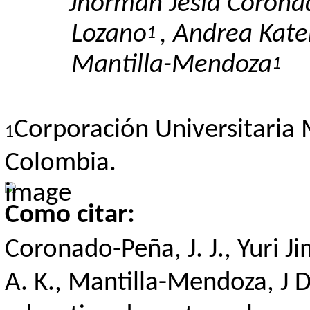
Jhorman Jesid Coron
Lozano
, Andrea Kat
1
Mantilla-Mendoza
1
Corporación Universitaria 
1
Colombia.
Como citar:
Coronado-Peña, J. J., Yuri 
A. K., Mantilla-Mendoza, J D