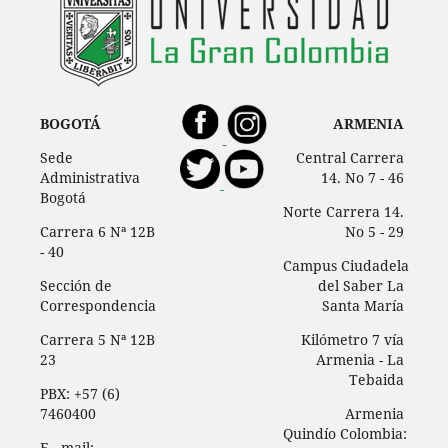
BOGOTÁ
ARMENIA
Sede
Central Carrera
Administrativa
14. No 7 - 46
Bogotá
Norte Carrera 14.
Carrera 6 Nª 12B
No 5 - 29
- 40
Campus Ciudadela
Sección de
del Saber La
Correspondencia
Santa María
Carrera 5 Nª 12B
Kilómetro 7 vía
23
Armenia - La
Tebaida
PBX: +57 (6)
7460400
Armenia
Quindío Colombia:
E - mail: