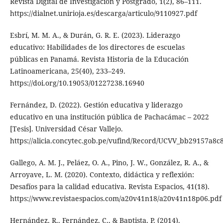
Revista Digital de Investigación y Postgrado, 1(2), 86–111.
https://dialnet.unirioja.es/descarga/articulo/9110927.pdf
Esbrí, M. M. A., & Durán, G. R. E. (2023). Liderazgo
educativo: Habilidades de los directores de escuelas
públicas en Panamá. Revista Historia de la Educación
Latinoamericana, 25(40), 233–249.
https://doi.org/10.19053/01227238.16940
Fernández, D. (2022). Gestión educativa y liderazgo
educativo en una institución pública de Pachacámac – 2022
[Tesis]. Universidad César Vallejo.
https://alicia.concytec.gob.pe/vufind/Record/UCVV_bb29157a8
Gallego, A. M. J., Peláez, O. A., Pino, J. W., González, R. A., &
Arroyave, L. M. (2020). Contexto, didáctica y reflexión:
Desafíos para la calidad educativa. Revista Espacios, 41(18).
https://www.revistaespacios.com/a20v41n18/a20v41n18p06.pdf
Hernández, R., Fernández, C., & Baptista, P. (2014).