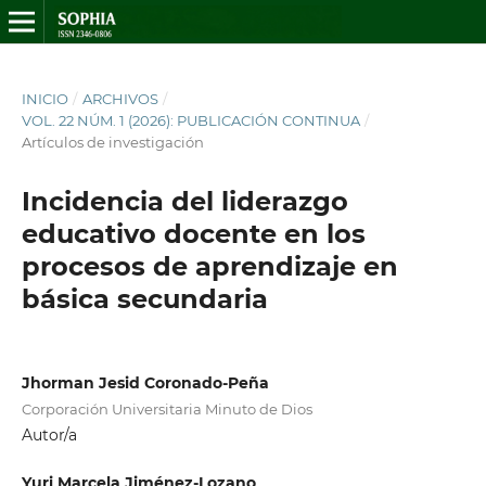
INICIO
/
ARCHIVOS
/
VOL. 22 NÚM. 1 (2026): PUBLICACIÓN CONTINUA
/
Artículos de investigación
Incidencia del liderazgo
educativo docente en los
procesos de aprendizaje en
básica secundaria
Jhorman Jesid Coronado-Peña
Corporación Universitaria Minuto de Dios
Autor/a
Yuri Marcela Jiménez-Lozano