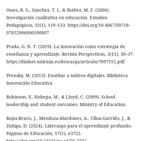
Osses, B. S., Sánchez, T. I., & Ibáñez, M. F. (2006).
Investigación cualitativa en educación. Estudios
Pedagógicos, 32(1), 119–133. https://doi.org/10.4067/S0718-
07052006000100007
Prada, G. N. T. (2019). La innovación como estrategia de
enseñanza y aprendizaje. Revista Perspectivas, 3(11), 30–37.
https://dialnet.unirioja.es/descarga/articulo/7897552.pdf
Prensky, M. (2013). Enseñar a nativos digitales. Biblioteca
Innovación Educativa.
Robinson, V., Hohepa, M., & Lloyd, C. (2009). School
leadership and student outcomes. Ministry of Education.
Rojas-Bravo, J., Mendoza-Mardones, A., Ulloa-Garrido, J., &
Zúñiga, D. (2024). Liderazgo para el aprendizaje profundo.
Páginas de Educación, 17(1), e3722.
https://doi.org/10.22235/pe.v17i1.3722