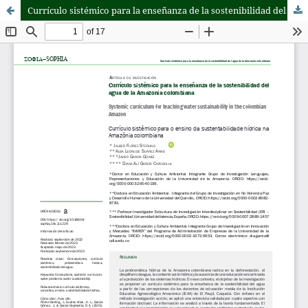
Currículo sistémico para la enseñanza de la sostenibilidad del agua de la Amazonia colombiana