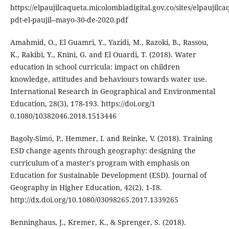
https://elpaujilcaqueta.micolombiadigital.gov.co/sites/elpaujilc
pdt-el-paujil--mayo-30-de-2020.pdf
Amahmid, O., El Guamri, Y., Yazidi, M., Razoki, B., Rassou,
K., Rakibi, Y., Knini, G. and El Ouardi, T. (2018). Water
education in school curricula: impact on children
knowledge, attitudes and behaviours towards water use.
International Research in Geographical and Environmental
Education, 28(3), 178-193. https://doi.org/1
0.1080/10382046.2018.1513446
Bagoly-Simó, P., Hemmer, I. and Reinke, V. (2018). Training
ESD change agents through geography: designing the
curriculum of a master's program with emphasis on
Education for Sustainable Development (ESD). Journal of
Geography in Higher Education, 42(2), 1-18.
http://dx.doi.org/10.1080/03098265.2017.1339265
Benninghaus, J., Kremer, K., & Sprenger, S. (2018).