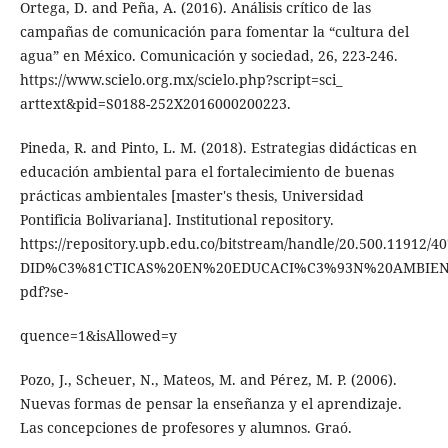
Ortega, D. and Peña, A. (2016). Análisis crítico de las
campañas de comunicación para fomentar la “cultura del
agua” en México. Comunicación y sociedad, 26, 223-246.
https://www.scielo.org.mx/scielo.php?script=sci_
arttext&pid=S0188-252X2016000200223.
Pineda, R. and Pinto, L. M. (2018). Estrategias didácticas en
educación ambiental para el fortalecimiento de buenas
prácticas ambientales [master's thesis, Universidad
Pontificia Bolivariana]. Institutional repository.
https://repository.upb.edu.co/bitstream/handle/20.500.11912
DID%C3%81CTICAS%20EN%20EDUCACI%C3%93N%20AMBIE
pdf?se-
quence=1&isAllowed=y
Pozo, J., Scheuer, N., Mateos, M. and Pérez, M. P. (2006).
Nuevas formas de pensar la enseñanza y el aprendizaje.
Las concepciones de profesores y alumnos. Graó.