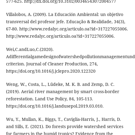
577-625. http://dx.doi.org/10.3102/00346543072004577
Villalobos, A. (2009). La Educación Ambiental: un objetivo
transversal del profesor jefe. Educação & Realidade, 34(3),
67-80. http://www.redalyc.org/articulo.oa?id=317227055006.
http://www.redalyc.org/articulo.oa?id=317227055006.
Wei,C.andLuo,C.(2020).
Adifferentialgamedesignofwatershedpollutionmanagementund
criterion. Journal of Cleaner Production, 274,
https://doi.org/10.1016/j.jclepro.2020.122320
Weng, W., Costa, L., Lüdeke, M. K. B. and Zemp, D. C.
(2019). Aerial river management by smart cross-border
reforestation. Land Use Policy, 84, 105-113.
https://doi.org/10.1016/j.landusepol.2019.03.010.
Wu, Y., Mullan, K., Biggs, T., Caviglia-Harris, J., Harris, D.
and Sills, E. (2021). Do forests provide watershed services
for farmers in the humid tropics? Evidence from the