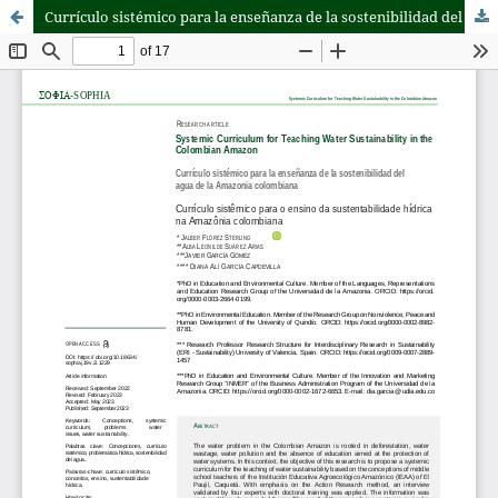
Currículo sistémico para la enseñanza de la sostenibilidad del agua de la Amazonia colombiana