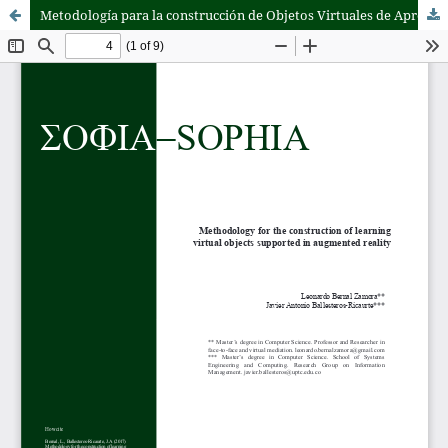
Metodología para la construcción de Objetos Virtuales de Aprendizaje, apoyada en Realidad Aumentada