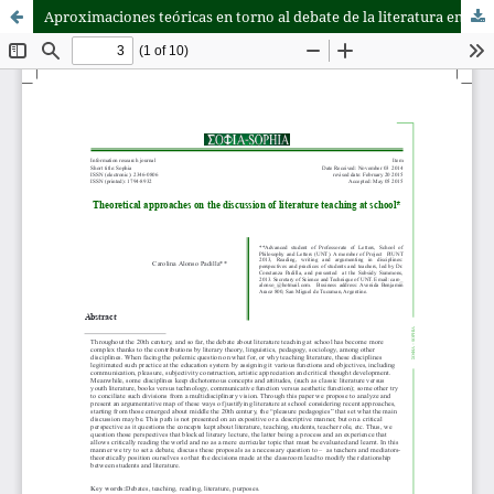
Aproximaciones teóricas en torno al debate de la literatura en la escuela