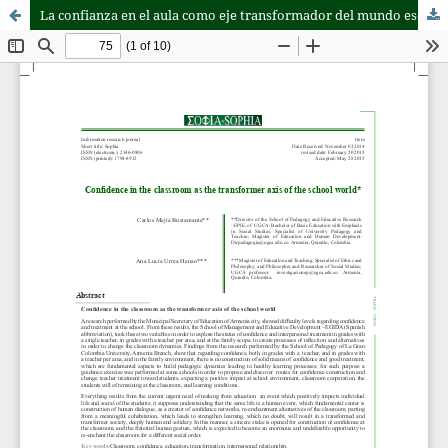
La confianza en el aula como eje transformador del mundo escolar