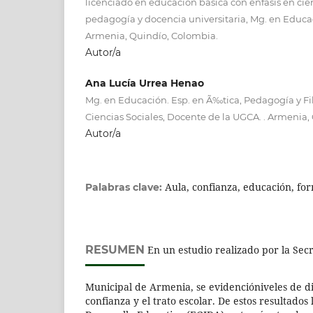
licenciado en educación básica con énfasis en cien
pedagogía y docencia universitaria, Mg. en Educ
Armenia, Quindío, Colombia.
Autor/a
Ana Lucía Urrea Henao
Mg. en Educación. Esp. en Ã‰tica, Pedagogía y Fi
Ciencias Sociales, Docente de la UGCA. . Armenia,
Autor/a
Aula, confianza, educación, fo
Palabras clave:
RESUMEN
En un estudio realizado por la Sec
Municipal de Armenia, se evidencióniveles de dif
confianza y el trato escolar. De estos resultados