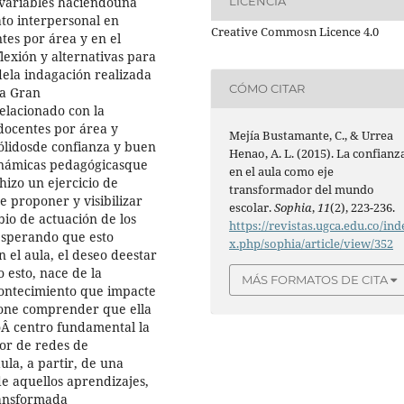
 variables haciendouna
LICENCIA
ato interpersonal en
Creative Commosn Licence 4.0
tes por área y en el
lexión y alternativas para
dela indagación realizada
CÓMO CITAR
La Gran
elacionado con la
docentes por área y
Mejía Bustamante, C., & Urrea
sólidosde confianza y buen
Henao, A. L. (2015). La confianz
dinámicas pedagógicasque
en el aula como eje
hizo un ejercicio de
transformador del mundo
 proponer y visibilizar
escolar.
Sophia
,
11
(2), 223-236.
bio de actuación de los
https://revistas.ugca.edu.co/ind
,esperando que esto
x.php/sophia/article/view/352
 el aula, el deseo deestar
 esto, nace de la
MÁS FORMATOS DE CITA
contecimiento que impacte
upone comprender que ella
Â centro fundamental la
or de redes de
ula, a partir, de una
de aquellos aprendizajes,
ransformada