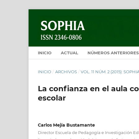
INICIO
ACTUAL
NÚMEROS ANTERIORES
INICIO
/
ARCHIVOS
/
VOL. 11 NÚM. 2 (2015): SOP
La confianza en el aula 
escolar
Carlos Mejía Bustamante
Director Escuela de Pedagogía e Investigación Ed