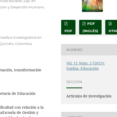
cias sociales, Esp. en
ación y Desarrollo Humano.
PDF
PDF
(INGLÉS)
HTM
lósofa e investigadora en
 Quindío, Colombia.
NÚMERO
Vol. 11 Núm. 2 (2015):
Sophia: Educación
rmación, transformación
SECCIÓN
retaría de Educación
Artículos de investigación
icultad con relación a la
 laEscuela de Gestión y