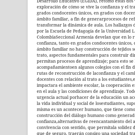
Desarrollo Educativo (EGIDA), retomó estas dos
exploración de cómo se vive la confianza y el tr
grados condocentes únicos, en grados con docen
ámbito familiar, a fin de generarprocesos de ref
transformar la dinámica de aula. Los hallazgos 
por la Escuela de Pedagogía de la Universidad 
ColombiaSeccional Armenia develan que en lo r
confianza, tanto en grados condocentes únicos, 
ámbito familiar no hay construcción de tejidos 
trato, aspectos fundamentales para construir 
permitan procesos de aprendizaje; para esto se 
acompañamientoen algunos colegios con el fin de
rutas de reconstrucción de laconfianza y el cam
docentes con relación al trato a los estudiantes
impactara el ambiente escolar, la cooperación en
en el aula y las condiciones de aprendizaje. Todo
urgencia actual porhacer de la educación un a
la vida individual y social de losestudiantes, s
misma es un acontecer humano, que tiene como
construcción del diálogo humano como generad
confianza,alternativas de reencantamiento del a
convivencia con sentido, que permitala solidez 
que de seguro, traerán consigo una sociedad t