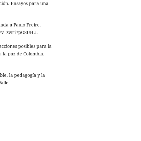
ación. Ensayos para una
.
zada a Paulo Freire.
h?v=zwri7pO8UHU.
acciones posibles para la
 a la paz de Colombia.
le, la pedagogía y la
alle.