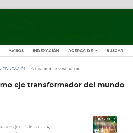
AVISOS
INDEXACIÓN
ACERCA DE
BUSCAR
HIA: EDUCACIÓN
/
Artículos de investigación
como eje transformador del mundo
ucativa (EPIE) de la UGCA,