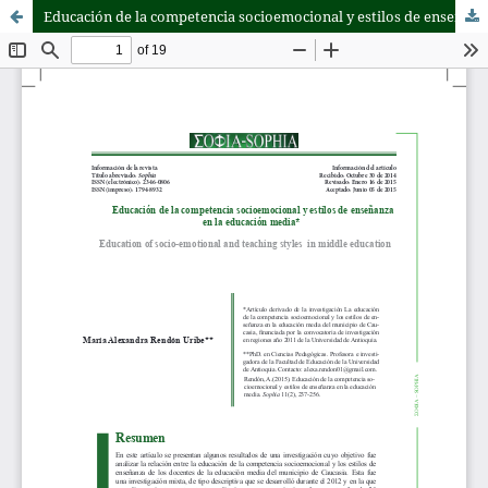
Educación de la competencia socioemocional y estilos de enseñanza en la educación media