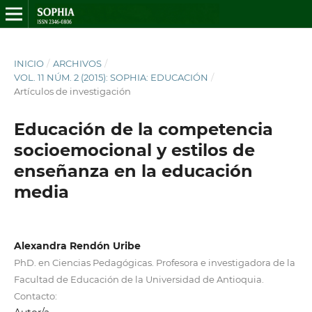
INICIO
/
ARCHIVOS
/
VOL. 11 NÚM. 2 (2015): SOPHIA: EDUCACIÓN
/
Artículos de investigación
Educación de la competencia
socioemocional y estilos de
enseñanza en la educación
media
Alexandra Rendón Uribe
PhD. en Ciencias Pedagógicas. Profesora e investigadora de la
Facultad de Educación de la Universidad de Antioquia.
Contacto: