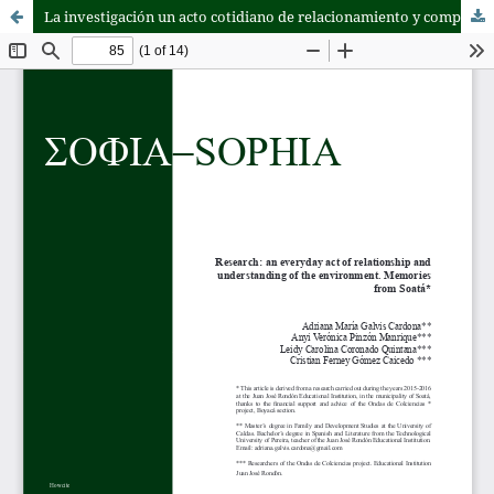
La investigación un acto cotidiano de relacionamiento y comprensión del entorno: memorias soatenses