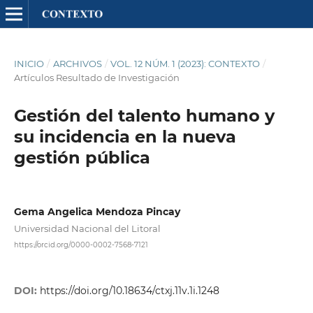
INICIO
/
ARCHIVOS
/
VOL. 12 NÚM. 1 (2023): CONTEXTO
/
Artículos Resultado de Investigación
Gestión del talento humano y
su incidencia en la nueva
gestión pública
Gema Angelica Mendoza Pincay
Universidad Nacional del Litoral
https://orcid.org/0000-0002-7568-7121
DOI:
https://doi.org/10.18634/ctxj.11v.1i.1248