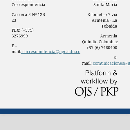
Correspondencia
Santa María
Carrera 5 Nª 12B
Kilómetro 7 vía
23
Armenia - La
Tebaida
PBX: (+571)
3276999
Armenia
Quindío Colombia:
E -
+57 (6) 7460400
mail:
correspondencia@ugc.edu.co
E-
mail:
comunicaciones@u