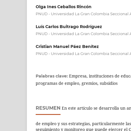
Olga Ines Ceballos Rincón
PNUD - Universidad La Gran Colombia Seccional
Luís Carlos Buitrago Rodríguez
PNUD - Universidad La Gran Colombia Seccional
Cristian Manuel Páez Benítez
PNUD - Universidad La Gran Colombia Seccional
Empresa, instituciones de educ
Palabras clave:
programas de empleo, gremios, subsidios
RESUMEN
En este artículo se desarrolla un an
de empleo y sus estrategias, particularmente las
seguimiento y monitoreo que puede ejercer el 