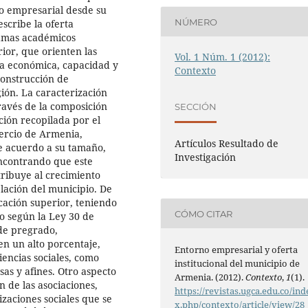
no empresarial desde su
NÚMERO
escribe la oferta
ramas académicos
rior, que orienten las
Vol. 1 Núm. 1 (2012):
ca económica, capacidad y
Contexto
construcción de
ión. La caracterización
ravés de la composición
SECCIÓN
ción recopilada por el
ercio de Armenia,
Artículos Resultado de
de acuerdo a su tamaño,
Investigación
ncontrando que este
tribuye al crecimiento
lación del municipio. De
ucación superior, teniendo
CÓMO CITAR
co según la Ley 30 de
 de pregrado,
en un alto porcentaje,
Entorno empresarial y oferta
iencias sociales, como
institucional del municipio de
as y afines. Otro aspecto
Armenia. (2012).
Contexto
,
1
(1).
n de las asociaciones,
https://revistas.ugca.edu.co/ind
zaciones sociales que se
x.php/contexto/article/view/28