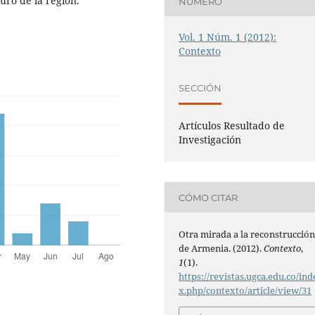
uro de la región.
NÚMERO
Vol. 1 Núm. 1 (2012):
Contexto
SECCIÓN
Artículos Resultado de
Investigación
CÓMO CITAR
Otra mirada a la reconstrucció
de Armenia. (2012).
Contexto
,
1
(1).
https://revistas.ugca.edu.co/ind
x.php/contexto/article/view/31