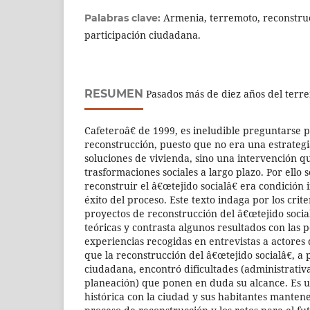
Armenia, terremoto, reconstrucc
Palabras clave:
participación ciudadana.
RESUMEN
Pasados más de diez años del terr
Cafeteroâ€ de 1999, es ineludible preguntarse p
reconstrucción, puesto que no era una estrategi
soluciones de vivienda, sino una intervención q
trasformaciones sociales a largo plazo. Por ello
reconstruir el â€œtejido socialâ€ era condición 
éxito del proceso. Este texto indaga por los crite
proyectos de reconstrucción del â€œtejido socia
teóricas y contrasta algunos resultados con las 
experiencias recogidas en entrevistas a actores 
que la reconstrucción del â€œtejido socialâ€, a p
ciudadana, encontró dificultades (administrativa
planeación) que ponen en duda su alcance. Es 
histórica con la ciudad y sus habitantes mantene