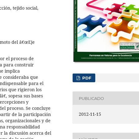
ión, tejido social,
emoto del â€œEje
or el proceso de
a para construir
ue implica
 se consideraba que
PDF
indispensable para el
rios que rigieron los
lâ€, sopesa sus bases
PUBLICADO
percepciones y
del proceso. Se concluye
2012-11-15
artir de la participación
s, organizacionales y de
una responsabilidad
r la discusión acerca del