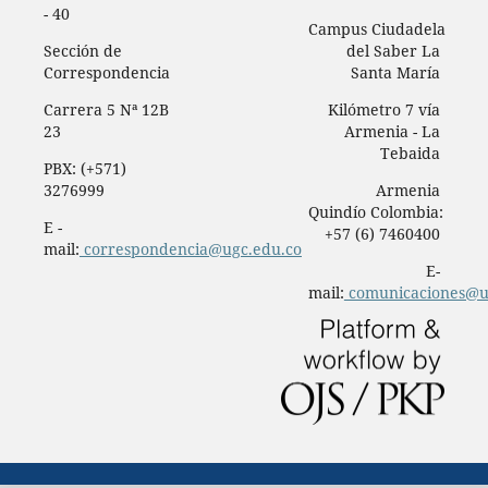
- 40
Campus Ciudadela
Sección de
del Saber La
Correspondencia
Santa María
Carrera 5 Nª 12B
Kilómetro 7 vía
23
Armenia - La
Tebaida
PBX: (+571)
3276999
Armenia
Quindío Colombia:
E -
+57 (6) 7460400
mail:
correspondencia@ugc.edu.co
E-
mail:
comunicaciones@u