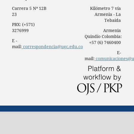
Carrera 5 Nª 12B
Kilómetro 7 vía
23
Armenia - La
Tebaida
PBX: (+571)
3276999
Armenia
Quindío Colombia:
E -
+57 (6) 7460400
mail:
correspondencia@ugc.edu.co
E-
mail:
comunicaciones@u