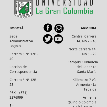
BOGOTÁ
ARMENIA
Sede
Central Carrera
Administrativa
14. No 7 - 46
Bogotá
Norte Carrera 14.
Carrera 6 Nª 12B -
No 5 - 29
40
Campus Ciudadela
Sección de
del Saber La
Correspondencia
Santa María
Carrera 5 Nª 12B
Kilómetro 7 vía
23
Armenia - La
Tebaida
PBX: (+571)
3276999
Armenia
Quindío Colombia:
E -
+57 (6) 7460400