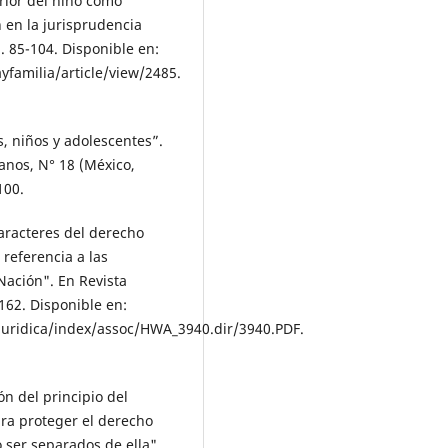
erior del niño como
 en la jurisprudencia
. 85-104. Disponible en:
yfamilia/article/view/2485.
, niños y adolescentes”.
nos, N° 18 (México,
100.
aracteres del derecho
 referencia a las
 Nación". En Revista
-162. Disponible en:
t/juridica/index/assoc/HWA_3940.dir/3940.PDF.
ón del principio del
ra proteger el derecho
o ser separados de ella".