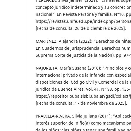
HERENCIA, Silvia Jenifer. (2021): “El interés sup
concepto jurídico indeterminado y su concreción
nacional”. En Revista Persona y familia, N°10, pp
https://revistas.unife.edu.pe/index.php/persona
[Fecha de consulta: 26 de diciembre de 2025].
MARTÍNEZ, Alejandra (2022): “Derechos de niñas
En Cuadernos de jurisprudencia. Derechos huma
Suprema Corte de Justicia de la Nación), pp. 97-
NAJURIETA, María Susana (2016): "Principios y c
internacional privado de la infancia con especial
disposiciones del Código Civil y Comercial de la
Jurídica de Buenos Aires, Vol. 41, N° 93, pp. 135
https://repositoriouba.sisbi.uba.ar/gsdl/collec
[Fecha de consulta: 17 de noviembre de 2025].
PRADILLA-RIVERA, Silvia Juliana (2011): "Aplicaci
interés superior del niño(a) como mecanismo pa
de los niños y las niñas a tener una familia ya n