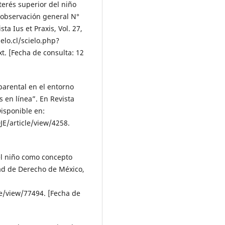
terés superior del niño
 observación general N°
ta Ius et Praxis, Vol. 27,
elo.cl/scielo.php?
. [Fecha de consulta: 12
 parental en el entorno
s en línea”. En Revista
Disponible en:
JE/article/view/4258.
del niño como concepto
tad de Derecho de México,
e/view/77494. [Fecha de