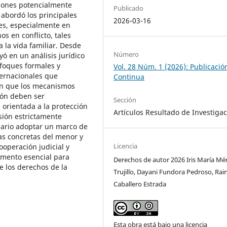
ciones potencialmente
Publicado
 abordó los principales
2026-03-16
es, especialmente en
s en conflicto, tales
a la vida familiar. Desde
Número
ó en un análisis jurídico
nfoques formales y
Vol. 28 Núm. 1 (2026): Publicació
ternacionales que
Continua
on que los mecanismos
ción deben ser
Sección
 orientada a la protección
Artículos Resultado de Investiga
isión estrictamente
esario adoptar un marco de
ias concretas del menor y
Licencia
operación judicial y
emento esencial para
Derechos de autor 2026 Iris María M
e los derechos de la
Trujillo, Dayani Fundora Pedroso, Rai
Caballero Estrada
Esta obra está bajo una licencia