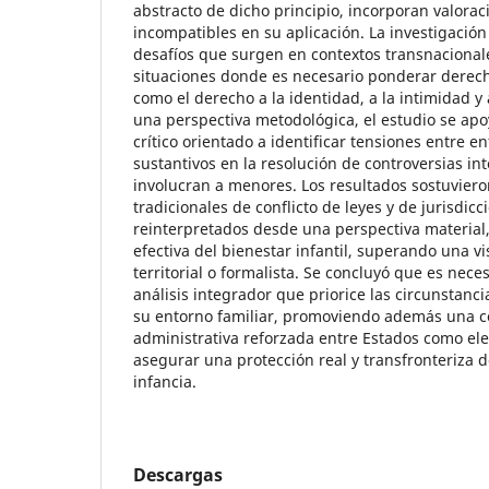
abstracto de dicho principio, incorporan valora
incompatibles en su aplicación. La investigación
desafíos que surgen en contextos transnacional
situaciones donde es necesario ponderar derecho
como el derecho a la identidad, a la intimidad y 
una perspectiva metodológica, el estudio se apoy
crítico orientado a identificar tensiones entre e
sustantivos en la resolución de controversias in
involucran a menores. Los resultados sostuvier
tradicionales de conflicto de leyes y de jurisdic
reinterpretados desde una perspectiva material,
efectiva del bienestar infantil, superando una v
territorial o formalista. Se concluyó que es nec
análisis integrador que priorice las circunstanc
su entorno familiar, promoviendo además una co
administrativa reforzada entre Estados como el
asegurar una protección real y transfronteriza d
infancia.
Descargas