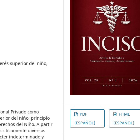
terés superior del niño,
cional Privado como
PDF
HTML
rior del niño, principio
(ESPAÑOL)
(ESPAÑOL)
rechos del Niño. A partir
 críticamente diversos
ácter indeterminado y