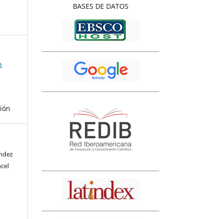
BASES
DE DATOS
n
ción
éndez
ncel