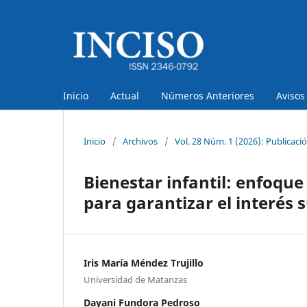
Inicio
Actual
Números Anteriores
Avisos
Inicio
/
Archivos
/
Vol. 28 Núm. 1 (2026): Publicaci
Bienestar infantil: enfoque
para garantizar el interés 
Iris María Méndez Trujillo
Universidad de Matanzas
Dayani Fundora Pedroso