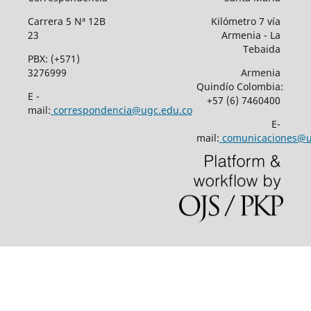
Carrera 5 Nª 12B
Kilómetro 7 vía
23
Armenia - La
Tebaida
PBX: (+571)
3276999
Armenia
Quindío Colombia:
E -
+57 (6) 7460400
mail:
correspondencia@ugc.edu.co
E-
mail:
comunicaciones@u