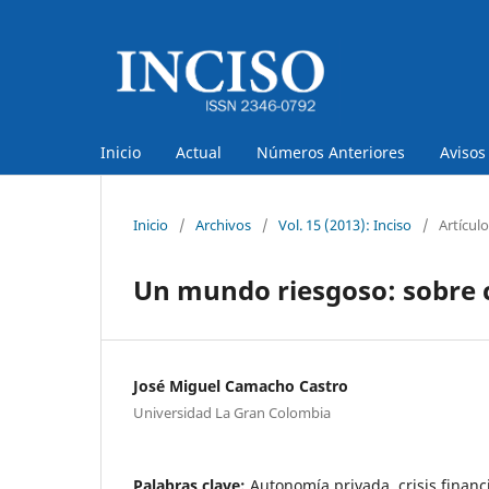
Inicio
Actual
Números Anteriores
Avisos
Inicio
/
Archivos
/
Vol. 15 (2013): Inciso
/
Artícul
Un mundo riesgoso: sobre c
José Miguel Camacho Castro
Universidad La Gran Colombia
Palabras clave:
Autonomía privada, crisis financ