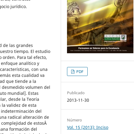
ocio jurídico.
d de las grandes
nuestro tiempo. El estudio
 orden. Para tal efecto,
enfoque analítico y
características, con una
PDF
demás esta cualidad va
dad que tiende a la
 el desmedido volumen del
Publicado
uto mundial]. Estas
lar, desde la Teoría
2013-11-30
 la validez de esta
a indeterminación del
una radical alteración de
Número
la complejidad de estosÂ
Vol. 15 (2013): Inciso
 sana formación del