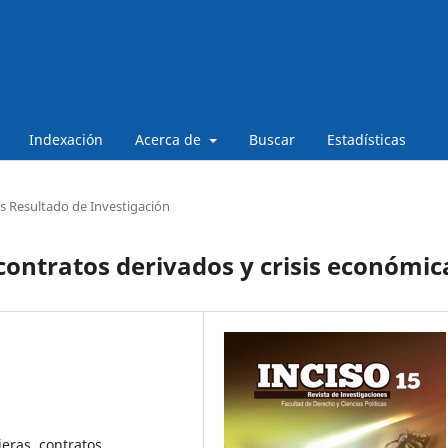
Indexación
Acerca de
Buscar
Estadísticas
os Resultado de Investigación
ontratos derivados y crisis económic
ieras, contratos