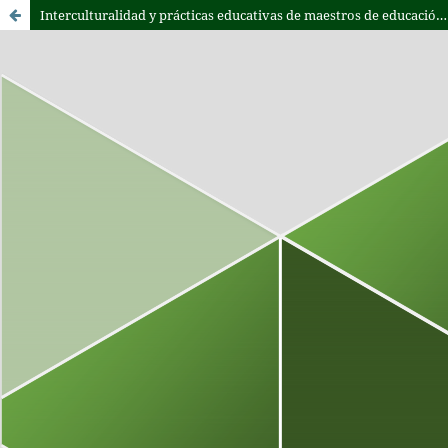
Interculturalidad y prácticas educativas de maestros de educación básica en territorios de diferencia cultural en el Urabá antioqueño