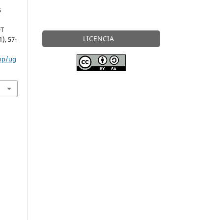
S
OT
LICENCIA
1), 57-
php/ug