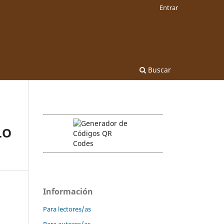
Entrar
Buscar
LO
Información
Para lectores/as
Para autores/as