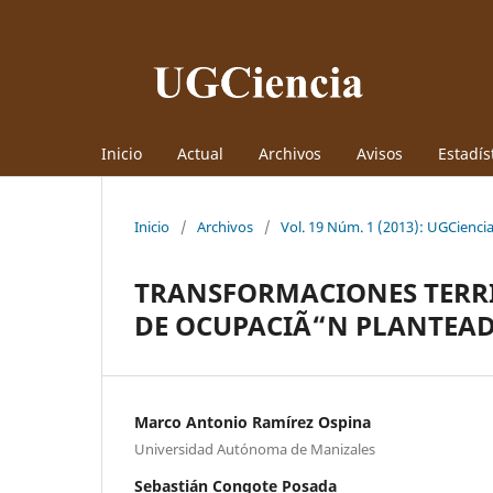
Inicio
Actual
Archivos
Avisos
Estadís
Inicio
/
Archivos
/
Vol. 19 Núm. 1 (2013): UGCienci
TRANSFORMACIONES TERRI
DE OCUPACIÃ“N PLANTEAD
Marco Antonio Ramírez Ospina
Universidad Autónoma de Manizales
Sebastián Congote Posada