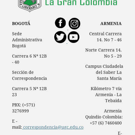
BOGOTÁ
ARMENIA
Sede
Central Carrera
Administrativa
14. No 7 - 46
Bogotá
Norte Carrera 14.
Carrera 6 Nª 12B
No 5 - 29
- 40
Campus Ciudadela
Sección de
del Saber La
Correspondencia
Santa María
Carrera 5 Nª 12B
Kilómetro 7 vía
23
Armenia - La
Tebaida
PBX: (+571)
3276999
Armenia
Quindío Colombia:
E -
+57 (6) 7460400
mail:
correspondencia@ugc.edu.co
E-