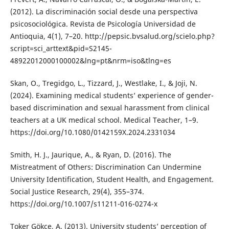
(2012). La discriminación social desde una perspectiva
psicosociológica. Revista de Psicología Universidad de
Antioquia, 4(1), 7–20. http://pepsic.bvsalud.org/scielo.php?
script=sci_arttext&pid=S2145-
48922012000100002&lng=pt&nrm=iso&tlng=es
Skan, O., Tregidgo, L., Tizzard, J., Westlake, I., & Joji, N.
(2024). Examining medical students’ experience of gender-
based discrimination and sexual harassment from clinical
teachers at a UK medical school. Medical Teacher, 1–9.
https://doi.org/10.1080/0142159X.2024.2331034
Smith, H. J., Jaurique, A., & Ryan, D. (2016). The
Mistreatment of Others: Discrimination Can Undermine
University Identification, Student Health, and Engagement.
Social Justice Research, 29(4), 355–374.
https://doi.org/10.1007/s11211-016-0274-x
Toker Gökçe, A. (2013). University students’ perception of