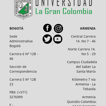
BOGOTÁ
ARMENIA
Sede
Central Carrera
Administrativa
14. No 7 - 46
Bogotá
Norte Carrera 14.
Carrera 6 Nª 12B -
No 5 - 29
40
Campus Ciudadela
Sección de
del Saber La
Correspondencia
Santa María
Carrera 5 Nª 12B
Kilómetro 7 vía
23
Armenia - La
Tebaida
PBX: (+571)
3276999
Armenia
Quindío Colombia:
E -