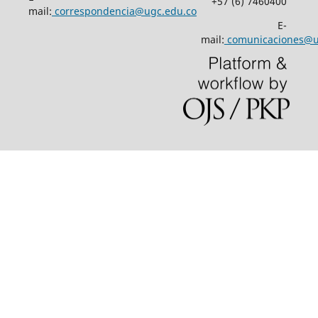
+57 (6) 7460400
mail:
correspondencia@ugc.edu.co
E-
mail:
comunicaciones@u