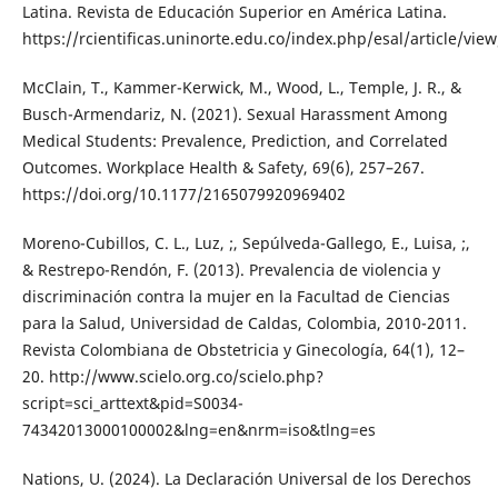
Latina. Revista de Educación Superior en América Latina.
https://rcientificas.uninorte.edu.co/index.php/esal/article/vie
McClain, T., Kammer-Kerwick, M., Wood, L., Temple, J. R., &
Busch-Armendariz, N. (2021). Sexual Harassment Among
Medical Students: Prevalence, Prediction, and Correlated
Outcomes. Workplace Health & Safety, 69(6), 257–267.
https://doi.org/10.1177/2165079920969402
Moreno-Cubillos, C. L., Luz, ;, Sepúlveda-Gallego, E., Luisa, ;,
& Restrepo-Rendón, F. (2013). Prevalencia de violencia y
discriminación contra la mujer en la Facultad de Ciencias
para la Salud, Universidad de Caldas, Colombia, 2010-2011.
Revista Colombiana de Obstetricia y Ginecología, 64(1), 12–
20. http://www.scielo.org.co/scielo.php?
script=sci_arttext&pid=S0034-
74342013000100002&lng=en&nrm=iso&tlng=es
Nations, U. (2024). La Declaración Universal de los Derechos