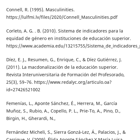
Connell, R. (1995). Masculinities.
https://lulfmi.lv/files/2020/Connell_Masculinities.pdf
Corleto, A. G. . B. (2010). Sistema de indicadores para la
equidad de género en instituciones de educación superior.
https://www.academia.edu/13215755/Sistema_de_indicadores_p
Díez, E. J., Resumen, G., Enrique, C., & Díez Gutiérrez, J.
(2011). La macdonalización de la educación superior.
Revista Interuniversitaria de Formación del Profesorado,
25(3), 59–76. https://www.redalyc.org/articulo.oa?
id=27426521002
Femenías, L., Aponte Sánchez, É., Herrera, M., García
Muñoz, S., Rubio, A., Copello, P. L., Prie-To, A., Pino, D.,
Birgin, H., Gherardi, N.,
Fernández Micheli, S., Sierra Gonzá-Lez, Á., Palacios, J., &
Carrique, V. (2009). Élida Aponte Sánchez Y María Luisa