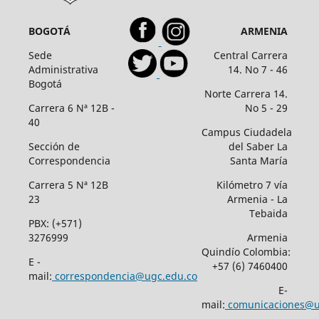
BOGOTÁ
ARMENIA
Sede
Central Carrera
Administrativa
14. No 7 - 46
Bogotá
Norte Carrera 14.
Carrera 6 Nª 12B -
No 5 - 29
40
Campus Ciudadela
Sección de
del Saber La
Correspondencia
Santa María
Carrera 5 Nª 12B
Kilómetro 7 vía
23
Armenia - La
Tebaida
PBX: (+571)
3276999
Armenia
Quindío Colombia:
E -
+57 (6) 7460400
mail:
correspondencia@ugc.edu.co
E-
mail:
comunicaciones@u