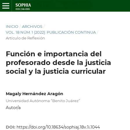
INICIO
/
ARCHIVOS
/
VOL. 18 NÚM. 1 (2022): PUBLICACIÓN CONTINUA
/
Artículo de Reflexión
Función e importancia del
profesorado desde la justicia
social y la justicia curricular
Magaly Hernández Aragón
Universidad Autónoma “Benito Juárez”
Autor/a
DOI:
https://doi.org/10.18634/sophiaj.18v.1i.1044