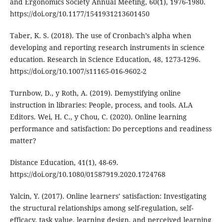
and Ergonomics Society Annual Meeting, 60(1), 1976-1980.
https://doi.org/10.1177/1541931213601450
Taber, K. S. (2018). The use of Cronbach’s alpha when
developing and reporting research instruments in science
education. Research in Science Education, 48, 1273-1296.
https://doi.org/10.1007/s11165-016-9602-2
Turnbow, D., y Roth, A. (2019). Demystifying online
instruction in libraries: People, process, and tools. ALA
Editors. Wei, H. C., y Chou, C. (2020). Online learning
performance and satisfaction: Do perceptions and readiness
matter?
Distance Education, 41(1), 48-69.
https://doi.org/10.1080/01587919.2020.1724768
Yalcin, Y. (2017). Online learners’ satisfaction: Investigating
the structural relationships among self-regulation, self-
efficacy, task value, learning design, and perceived learning