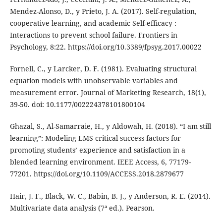
Mendez-Alonso, D., y Prieto, J. A. (2017). Self-regulation,
cooperative learning, and academic Self-efficacy :
Interactions to prevent school failure. Frontiers in
Psychology, 8:22. https://doi.org/10.3389/fpsyg.2017.00022
Fornell, C., y Larcker, D. F. (1981). Evaluating structural
equation models with unobservable variables and
measurement error. Journal of Marketing Research, 18(1),
39-50. doi: 10.1177/002224378101800104
Ghazal, S., Al-Samarraie, H., y Aldowah, H. (2018). “I am still
learning”: Modeling LMS critical success factors for
promoting students’ experience and satisfaction in a
blended learning environment. IEEE Access, 6, 77179-
77201. https://doi.org/10.1109/ACCESS.2018.2879677
Hair, J. F., Black, W. C., Babin, B. J., y Anderson, R. E. (2014).
Multivariate data analysis (7ª ed.). Pearson.