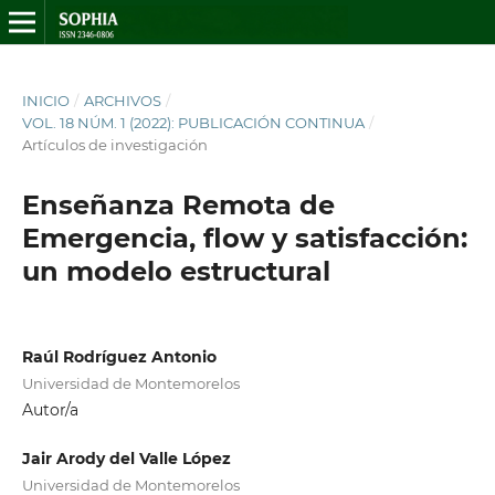
INICIO
/
ARCHIVOS
/
VOL. 18 NÚM. 1 (2022): PUBLICACIÓN CONTINUA
/
Artículos de investigación
Enseñanza Remota de
Emergencia, flow y satisfacción:
un modelo estructural
Raúl Rodríguez Antonio
Universidad de Montemorelos
Autor/a
Jair Arody del Valle López
Universidad de Montemorelos