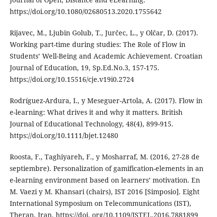
https://doi.org/10.1080/02680513.2020.1755642
Rijavec, M., Ljubin Golub, T., Jurčec, L., y Olčar, D. (2017).
Working part-time during studies: The Role of Flow in
Students’ Well-Being and Academic Achievement. Croatian
Journal of Education, 19, Sp.Ed.No.3, 157-175.
https://doi.org/10.15516/cje.v19i0.2724
Rodríguez-Ardura, I., y Meseguer-Artola, A. (2017). Flow in
e-learning: What drives it and why it matters. British
Journal of Educational Technology, 48(4), 899-915.
https://doi.org/10.1111/bjet.12480
Roosta, F., Taghiyareh, F., y Mosharraf, M. (2016, 27-28 de
septiembre). Personalization of gamification-elements in an
e-learning environment based on learners’ motivation. En
M. Vaezi y M. Khansari (chairs), IST 2016 [Simposio]. Eight
International Symposium on Telecommunications (IST),
Theran, Iran. https://doi. org/10.1109/ISTEL.2016.7881899