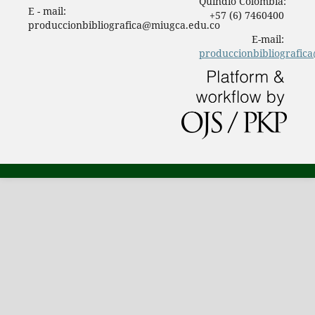
Quindío Colombia:
E - mail:
+57 (6) 7460400
produccionbibliografica@miugca.edu.co
E-mail:
produccionbibliografic