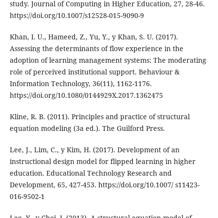
study. Journal of Computing in Higher Education, 27, 28-46.
https://doi.org/10.1007/s12528-015-9090-9
Khan, I. U., Hameed, Z., Yu, Y., y Khan, S. U. (2017).
Assessing the determinants of flow experience in the
adoption of learning management systems: The moderating
role of perceived institutional support. Behaviour &
Information Technology, 36(11), 1162-1176.
https://doi.org/10.1080/0144929X.2017.1362475
Kline, R. B. (2011). Principles and practice of structural
equation modeling (3a ed.). The Guilford Press.
Lee, J., Lim, C., y Kim, H. (2017). Development of an
instructional design model for flipped learning in higher
education. Educational Technology Research and
Development, 65, 427-453. https://doi.org/10.1007/ s11423-
016-9502-1
Lee, Y., y Choi, J. (2013). A structural equation model of