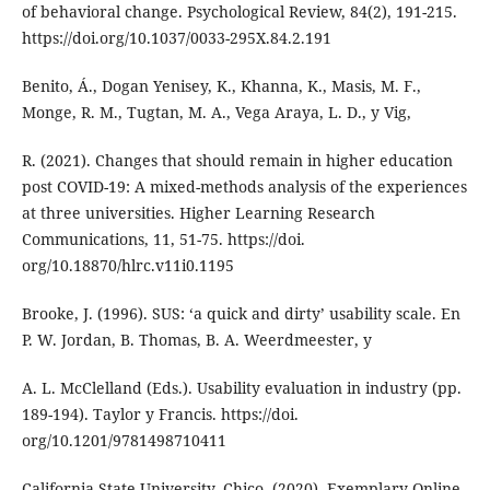
of behavioral change. Psychological Review, 84(2), 191-215.
https://doi.org/10.1037/0033-295X.84.2.191
Benito, Á., Dogan Yenisey, K., Khanna, K., Masis, M. F.,
Monge, R. M., Tugtan, M. A., Vega Araya, L. D., y Vig,
R. (2021). Changes that should remain in higher education
post COVID-19: A mixed-methods analysis of the experiences
at three universities. Higher Learning Research
Communications, 11, 51-75. https://doi.
org/10.18870/hlrc.v11i0.1195
Brooke, J. (1996). SUS: ‘a quick and dirty’ usability scale. En
P. W. Jordan, B. Thomas, B. A. Weerdmeester, y
A. L. McClelland (Eds.). Usability evaluation in industry (pp.
189-194). Taylor y Francis. https://doi.
org/10.1201/9781498710411
California State University, Chico. (2020). Exemplary Online