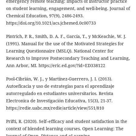
emergency remote teaching: Impacts of instructor practice
on student learning, engagement, and well-being. Journal of
Chemical Education, 97(9), 2486-2493.
https://doi.org/10.1021/acs.jchemed.0c00733
Pintrich, P. R., Smith, D. A. F., García, T., y McKeachie, W. J.
(1991). Manual for the use of the Motivated Strategies for
Learning Questionnaire (MSLQ). National Center for
Research to Improve Postsecondary Teaching and Learning,
Ann Arbor, MI. https://eric.ed.gov/?id=ED338122
Pool-Cibrián, W. J., y Martínez-Guerrero, J. I. (2013).
Autoeficacia y uso de estrategias para el aprendizaje
autorregulado en estudiantes universitarios. Revista
Electronica de Investigación Educativa, 15(3), 21-37.
https://redie.uabc.mx/redie/article/view/551/810
Prifti, R. (2020). Self–efficacy and student satisfaction in the
context of blended learning courses. Open Learning: The
Journal of Open, Distance and eLearning.