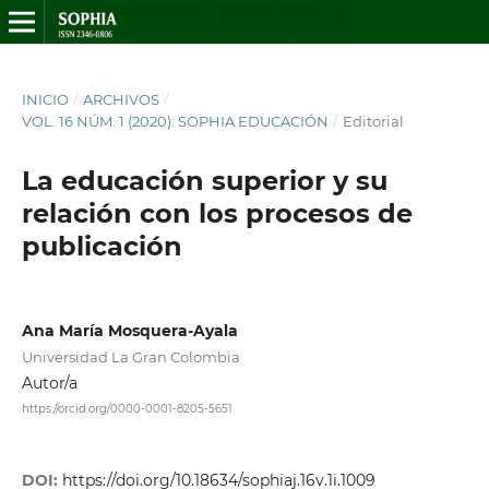
INICIO
/
ARCHIVOS
/
VOL. 16 NÚM. 1 (2020): SOPHIA EDUCACIÓN
/
Editorial
La educación superior y su
relación con los procesos de
publicación
Ana María Mosquera-Ayala
Universidad La Gran Colombia
Autor/a
https://orcid.org/0000-0001-8205-5651
DOI:
https://doi.org/10.18634/sophiaj.16v.1i.1009